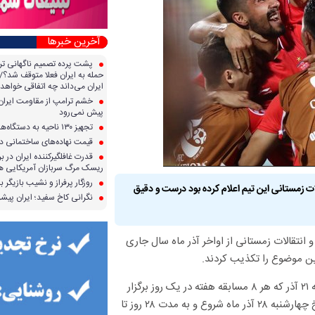
آخرین خبرها
پشت پرده تصمیم ناگهانی تر
حمله به ایران فعلا متوقف شد؟/ 
ایران می‌داند چه اتفاقی خواهد 
خشم ترامپ از مقاومت ایران؛ 
پیش نمی‌رود
تجهیز ۱۳۰ ناحیه به دستگاه‌های صدور آنی کارت سوخت
قیمت نهاده‌های ساختمانی در 
قدرت غافلگیرکننده ایران در برا
ریسک مرگ سربازان آمریکایی هر
روزگار پرفراز و نشیب بازیگر با
ات زمستانی این تیم اعلام کرده بود درست و دقیق
نگرانی کاخ سفید؛ ایران پیشرف
انتقالات زمستانی از اواخر آذر ماه سال جاری
ین موضوع را تکذیب کردند.
پیشتر با توجه به برگزاری هفته پایانی نیم فصل لیگ برتر در تاریخ چهارشنبه ۲۱ آذر که هر ۸ مسابقه هفته در یک روز برگزار
می شود در رسانه ها عنوان شده بود فصل نقل و انتقالات زمستانی از تاریخ چهارشنبه ۲۸ آذر ماه شروع و به مدت ۲۸ روز تا