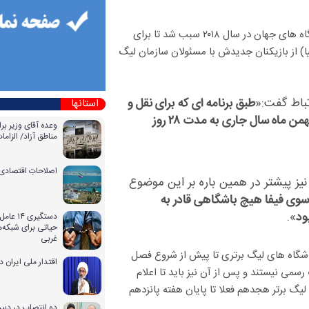
بررسی تقویم مسابقات لیگ قهرمانان آسیا و پس از آن مسابقات جام باشگاه های جهان در سال ۲۰۱۸ سبب شد تا برای
) از بازیکنان جدیدش با مسئولان سازمان لیگ
تباط گفت:«
طبق برنامه ای که برای نقل و
استانها
انتقالات در نظر گرفته شده تاریخ یکشنبه ۱۶ دی تا یکشنبه ۱۴ بهمن ماه سال جاری به مدت ۲۸ روز
وعده آقای وزیر بر
مناطق آزاد/ الزا
اصلاحاتِ اقتصادی 
یز پیشتر در همین باره بر این موضوع
ز سوی فیفا هیچ باشگاهی قادر به
ود
».
دستگیری
حیاتی برای شبکه‌ه
غربی
 باشگاه های لیگ برتری تا پیش از شروع فصل
اقتدار ملی ایران 
د در مسابقات رسمی نیستند و پس از آن نیز باید تا اعلام
لیگ برتر هجدهم فعلا تا پایان هفته پانزدهم
دو انتصاب در دبیر