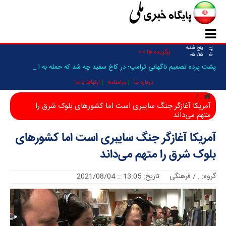
پنج شنبه
۱۴۰۵
برگزیده ها >>
۱۵/ ۰۵
پشت پرده تصمیم ناگهانی ترامپ؛ در کاخ سفید چه شد که حمله به ایران فع_
درباره ما
مرامنامه
ارتباط با ما
آمریکا آغازگر جنگ سایبری است اما کشور‌های بلوک شرق را
متهم می‌داند
آمریکا آغازگر جنگ سایبری است اما کشور‌های
بلوک شرق را متهم می‌داند
گروه:
.
/
فرهنگی
تاریخ: 13:05 :: 2021/08/04