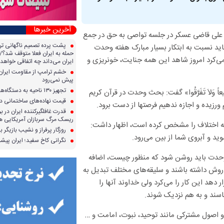
آخرین خبرها
 علی قاضی عسکر در جلسه تواصی به حق در جمع
پشت پرده تصمیم ناگهانی تر
باید نسبت به ابتکار بسیار مبارک هفته وحدت
حمله به ایران فعلا متوقف شد؟/ 
می‌کرد امروز شاهد این همه جنایت، خونریزی و
ایران می‌داند چه اتفاقی خواهد 
خشم ترامپ از مقاومت ایران؛ 
پیش نمی‌رود
تجهیز ۱۳۰ ناحیه به دستگاه‌های صدور آنی کارت سوخت
یعاً وَلاَ تَفَرَّقُوا» گفت: بحث وحدت در قرآن کریم
قیمت نهاده‌های ساختمانی در 
رزیده و اجازه ندهیم فرصتها از دست برود.
قدرت غافلگیرکننده ایران در برا
ریسک مرگ سربازان آمریکایی هر
ُکُمْ» نتیجه اختلاف را مشخص کرده است، اظهار داشت:
روزگار پرفراز و نشیب بازیگر با
وید و آبروی شما از بین می‌رود.
نگرانی کاخ سفید؛ ایران پیشرف
 وحدت باید روشن شود که منظور چیست، اضافه
وش داشته باشند و سلیقه‌های مختلف تبدیل به
هد این کار را می‌کرد ولی خداوند آنها را
اسند و به هم نزدیک شوند.
و اصول مشترکی مانند توحید، نبوت، امامت و …