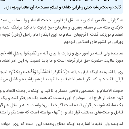
گفت: وحدت ریشه دینی و قرآنی داشته و اسلام نسبت به آن اهتمام ویژه دارد.
به گزارش «قدس آنلاین» به نقل از فارس، حجت الاسلام والمسلمین سید
کارکنان بعثه مقام معظم رهبری و سازمان حج زیارت با تاکید براینکه همه 
اهتمام بورزند، گفت: اگرجهان اسلام به این ابتکار امام راحل (رض) توجه 
ویرانی در کشورهای اسلامی نبودیم.
نماینده ولی فقیه در امور حج و زیارت با بیان آیه «واعْتَصِمُوا بِحَبْلِ اللّه جَمِ
مورد عنایت حضرت حق قرار گرفته است و ما باید نسبت به این امر اهتمام و
وی با اشاره به اینکه قرآن درآیه «وَلَا تَنَازَعُوا فَتَفْشَلُوا وَتَذْهَبَ رِیح
قرآن تاکید دارد که اگر با هم اختلاف پیدا کردید از هم پاشیده و فشل می‌ش
حجت الاسلام و المسلمین قاضی عسکر با تاکید بر اینکه در بحث اتحاد و
کرد: هدف از طرح این موضوع این نیست که همه یک جورفکر کنند و یک ر
یک سلیقه شود، در قرآن آمده است اگر خدا می‌خواست همه را مثل هم قرار د
قبایل و ملت‌های مختلف قرار داد و از آنها خواسته است که همدیگر را بشن
نماینده ولی فقیه با اشاره به اینکه معنای وحدت این است که روی امهات 