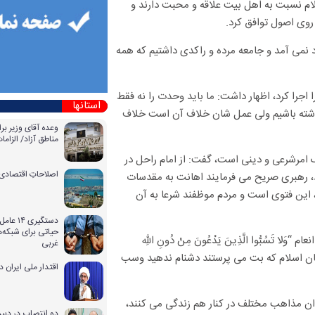
سلام نسبت به اهل بیت علاقه و محبت دارند و
وی اصول توافق کرد.
ود نمی آمد و جامعه مرده و راکدی داشتیم که همه
اجرا کرد، اظهار داشت: ما باید وحدت را نه فقط
استانها
 داشته باشیم ولی عمل شان خلاف آن است خلاف
وعده آقای وزیر بر
مناطق آزاد/ الزا
 امرشرعی و دینی است، گفت: از امام راحل در
اصلاحاتِ اقتصادی 
، رهبری صریح می فرمایند اهانت به مقدسات
این فتوی است و مردم موظفند شرعا به آن
دستگیری
حیاتی برای شبکه‌ه
نکه این بحث فراتر از اسلام مطرح است به آیه ۱۰۸ سوره انعام “وَلا تَسُبُّوا الَّذِینَ یَدْعُونَ مِنْ دُونِ اللّه‌ِ
غربی
 به دشمنان اسلام که بت می پرستند دشنام ندهید وسب
اقتدار ملی ایران 
وان مذاهب مختلف در کنار هم زندگی می کنند،
دو انتصاب در دبیر