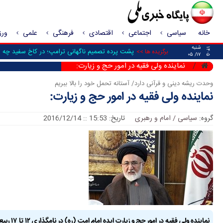
خانه
سیاسی
اجتماعی
اقتصادی
فرهنگی
علمی
ور
شنبه
۱۴۰۵
پشت پرده تصمیم ناگهانی ترامپ؛ در کاخ سفید چه ش
برگزیده ها >>
۱۷/ ۰۵
نماینده ولی فقیه در امور حج و زیارت:
وحدت ریشه دینی و قرآنی دارد/ آستانه تحمل خود را بالا ببریم
نماینده ولی فقیه در امور حج و زیارت:
گروه:
سیاسی / امام و رهبری
تاریخ: 15:53 :: 2016/12/14
نماینده ول