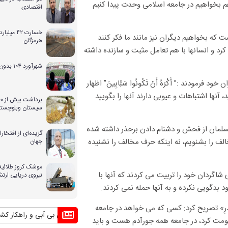
 هم بخواهیم در جامعه اسلامی وحدت پیدا کنیم
اقتصادی
خسارت ۴۲ 
ه بخواهیم دیگران نیز مانند ما فکر کنند
هرمزگان
رد و انسانها با هم تعامل مثبت و سازنده داشته
شهرآورد ۱۰۴ بدون حضور بانوان
مودند :” أَکْرَهُ أَنْ تَکُونُوا سَبَّابِینَ” اظهار
نها اشتباهات و عیوبی دارند آنها را بگویید
سیستان وبلوچستا
 مسلمان از فحش و دشنام دادن برحذر داشته شده
گزیده‌ای از افتخ
خالف را بشنویم، نه اینکه حرف مخالف را نشنیده
جهان
موشک کروز طلائیه 
 شاگردان خود را تربیت می کردند که آنها با
نیروی دریایی ارت
دگویی نکرده و به آنها حمله نمی کردند.
 الصَّدرِ» تصریح کرد: کسی که می خواهد در جامعه
بحران بی آبی و راهکار کشورهای دیگر 
ومت کرد، در جامعه همه جورآدم هست و باید