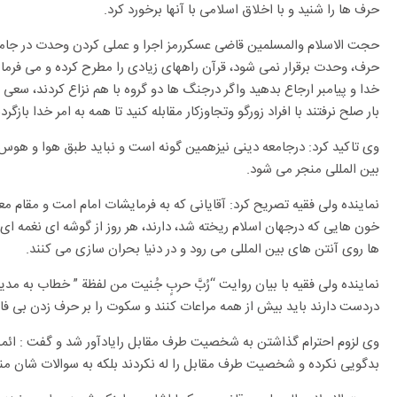
حرف ها را شنید و با اخلاق اسلامی با آنها برخورد کرد.
حجت الاسلام والمسلمین قاضی عسکررمز اجرا و عملی کردن وحدت در جامع
حرف، وحدت برقرار نمی شود، قرآن راههای زیادی را مطرح کرده و می فرماید:
خدا و پیامبر ارجاع بدهید واگر درجنگ ها دو گروه با هم نزاع کردند، سعی کن
بار صلح نرفتند با افراد زورگو وتجاوزکار مقابله کنید تا همه به امر خدا بازگردن
وی تاکید کرد: درجامعه دینی نیزهمین گونه است و نباید طبق هوا و هوس
بین المللی منجر می شود.
نماینده ولی فقیه تصریح کرد: آقایانی که به فرمایشات امام امت و مقام
خون هایی که درجهان اسلام ریخته شد، دارند، هر روز از گوشه ای نغمه ا
ها روی آنتن های بین المللی می رود و در دنیا بحران سازی می کنند.
نماینده ولی فقیه با بیان روایت “رُبَّ حربٍ جُنیت من لفظة ” خطاب به مد
دردست دارند باید بیش از همه مراعات کنند و سکوت را بر حرف زدن بی فا
وی لزوم احترام گذاشتن به شخصیت طرف مقابل رایادآور شد و گفت : ائم
بدگویی نکرده و شخصیت طرف مقابل را له نکردند بلکه به سوالات شان من