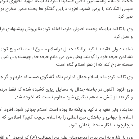
حجت الاسلام والمسلمین قاضی عسکربا اشاره به اینکه شهید مطهری نیزدرنقد
سپس اشکالات را برمی شمرد، افزود: دراین گفتگو ها بحث علمی مطرح بود
نمی کرد.
وی با تاکید براینکه وحدت اصولی دارد، اضافه کرد: بنابرروش پیشنهادی ق
و عمل کرد.
نماینده ولی فقیه با تاکید برانیکه جدال دراسلام ممنوع است، تصریح کرد
نشاندن حرف خود را گویند، یعنی من می دانم حرف حق چیست ولی نمی خو
صحنه خارج کنم که از نظر اسلام گناه است.
وی تاکید کرد: ما دراسلام جدال نداریم بلکه گفتگوی صمیمانه داریم واگر ج
وی افزود: اکنون در جامعه جدال به مسایل ریزی کشیده شده که فقط مردم ر
واگر بعد از شش ماه هم پیگیری شود معلوم نیست که آخرچه شد.
نماینده ولی فقیه با تاکید براینکه بنا بوده است اسلام جهانی شود، افزود: 
اسلام را جهانی و جاهلان بین المللی را به اسلام ترغیب کنیم؟ اسلامی که 
درچارچوب افکار منحط زندانی شود.
وی با اشاره به این بیان امیرمومنان علی بن ابیطالب (ع) که فرمود: ” و الل