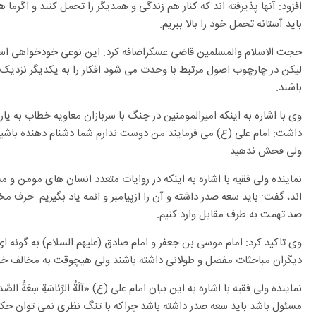
افزود: آنها پذیرفته اند که کنار هم زندگی و همدیگر را تحمل کنند و اگرما
باید آستانه تحمل خود را بالا ببریم.
حجت الاسلام والمسلمین قاضی عسکراضافه کرد: این نوعی خودخواهی است ک
لیکن در چارچوب اصول مرتبط با وحدت می شود افکار را به یکدیگر نزدیک ک
باشند.
وی با اشاره به اینکه امیرالمومنین در جنگ با سربازان معاویه خطاب به یاران خود فر
داشت: امام علی (ع) می فرمایند من دوست ندارم شما دشنام دهنده باشید، آ
ولی فحش ندهید.
نماینده ولی فقیه با اشاره به اینکه در روایات متعدد انسان های مومن و
اند، گفت: باید سعه صدر داشته و آن را ازپیامبر و ائمه یاد بگیریم. حرف م
صد تهمت به طرف مقابل وارد کنیم.
وی تاکید کرد: امام موسی بن جعفر و امام صادق (علیهم السلام) به گونه ای
دیگران مباحثات مفصل و طولانی داشته باشند ولی هیچوقت به مخالف خود ب
نماینده ولی فقیه با اشاره به این بیان امام علی (ع) «آلَةُ الرِّئاسَةِ سِعَةُ
مسئول باشد باید سعه صدر داشته باشد چراکه با تنگ نظری نمی توان حک