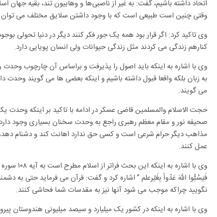
اتحاد داشته باشیم، گفت: به غیر از ناصبی‌ها و وهابیون تند، بقیه جهان ا
وقتی چنین است طبیعی است که با وجود داشتن سلایق مختلف می توان ر
وی تاکید کرد: اگر قرار بود همه یک جور فکر کنند دیگر در دنیا تحولی بوج
کنارهم زندگی می کردند مثل زندگی حیوانات ولی انسان پویایی دارد.
وی با اشاره به اینکه باید اصول را پذیرفت و براساس آن چارچوب وحدت را 
به زبان بلکه واقعا قبول داشته باشیم و اینکه بعضی ها می گویند وحدت
می گویند.
حجت الاسلام والمسلمین قاضی عسکر در ادامه با تاکید بر اینکه وحدت یک
صحیفه نور و مقام معظم رهبری راجع به وحدت سخنان بسیاری وجود دارد
مذاهب دیگر حرام شرعی است و کسی حق ندارد اهانت کند و دشنام دهد، 
عمل کنند.
وی با اشاره به ای
فَیَسُبُّوا اللّه‌َ عَدْواً بِغَیْرعلم ” اشاره کرد و گفت: قرآن می فرماید حتی
نگویید چراکه موجب می شود آنها نیز به مقدسات شما فحاشی کنند.
وی با اشاره به اینکه در کشور یک میلیارد و سیصد میلیونی هندوستان پیر