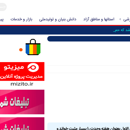
زشی
استانها و مناطق آزاد
دانش بنیان و تولیدملی
بازار و خدمات
پیش
د که حمله به ایران ف _
ی فقیه در امور حج و زیارت ایده امام امت (ره) در نامگذاری ۱۲ تا ۱۷ ربیع الاول بعنوان هفته وحدت را بسیار مثبت خواند و