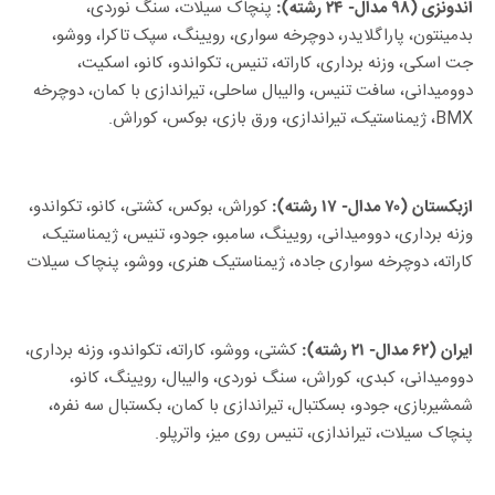
پنچاک سیلات، سنگ نوردی،
اندونزی (۹۸ مدال- ۲۴ رشته):
بدمینتون، پاراگلایدر، دوچرخه سواری، رویینگ، سپک تاکرا، ووشو،
جت اسکی، وزنه برداری، کاراته، تنیس، تکواندو، کانو، اسکیت،
دوومیدانی، سافت تنیس، والیبال ساحلی، تیراندازی با کمان، دوچرخه
BMX، ژیمناستیک، تیراندازی، ورق بازی، بوکس، کوراش.
کوراش، بوکس، کشتی، کانو، تکواندو،
ازبکستان (۷۰ مدال- ۱۷ رشته):
وزنه برداری، دوومیدانی، رویینگ، سامبو، جودو، تنیس، ژیمناستیک،
کاراته، دوچرخه سواری جاده، ژیمناستیک هنری، ووشو، پنچاک سیلات
کشتی، ووشو، کاراته، تکواندو، وزنه برداری،
ایران (۶۲ مدال- ۲۱ رشته):
دوومیدانی، کبدی، کوراش، سنگ نوردی، والیبال، رویینگ، کانو،
شمشیربازی، جودو، بسکتبال، تیراندازی با کمان، بکستبال سه نفره،
پنچاک سیلات، تیراندازی، تنیس روی میز، واترپلو.