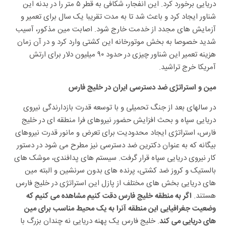
دریایی برخورد کرد. این انفجار، شکافی به قطر ۵ متر را در بدنه این
شناور ایجاد کرد و باعث شد تا به مدت تقریبا یک سال برای تعمیر و
آزمایش های مجدد از خدمت خارج شود. اصابت مین مذکور، آسیب
شدید خصوصا به بخش موتورخانه این کشتی وارد کرد و در آن زمان
هزینه تعمیر این شناور چیزی در حدود ۹۰ میلیون دلار برای ارتش
آمریکا خرج تراشید.
مین و استراتژی ضد دسترسی ایران در خلیج فارس
در سالهای بعد از جنگ تحمیلی و با توسعه قدرت بازدارندگی نیروی
دریایی سپاه و بحث افزایش حضور نیروهای فرا منطقه ای در خلیج
فارس، استراتژی ایجاد محدودیت برای تعرض و مانور قدرت نیروهای
بیگانه که به عنوان دکترین ضد دسترسی نیز مطرح می شود در دستور
کار نیروی دریایی سپاه قرار گرفت. سیستم های پدافندی، موشک های
بالستیک و کروز ضد کشتی، پرنده های بدون سرنشین و البته مین
های دریایی بخش های مختلف از پازل این استراتژی در خلیج فارس
هستند.
اگر به منطقه خلیج فارس دقت کنیم مشاهده می کنیم که
وضعیت جغرافیایی این منطقه آنرا به یک محیط مناسب برای مین
. خلیج فارس یک پهنه دریایی نه چندان بزرگ با
های دریایی می کند