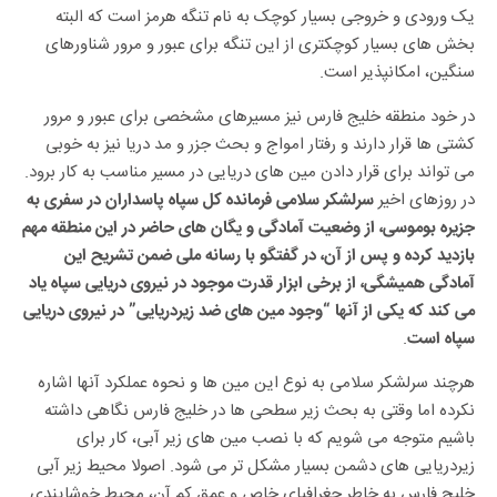
یک ورودی و خروجی بسیار کوچک به نام تنگه هرمز است که البته
بخش های بسیار کوچکتری از این تنگه برای عبور و مرور شناورهای
سنگین، امکانپذیر است.
در خود منطقه خلیج فارس نیز مسیرهای مشخصی برای عبور و مرور
کشتی ها قرار دارند و رفتار امواج و بحث جزر و مد دریا نیز به خوبی
می تواند برای قرار دادن مین های دریایی در مسیر مناسب به کار برود.
در روزهای اخیر
سرلشکر سلامی فرمانده کل سپاه پاسداران در سفری به
جزیره بوموسی، از وضعیت آمادگی و یگان های حاضر در این منطقه مهم
بازدید کرده و پس از آن، در گفتگو با رسانه ملی ضمن تشریح این
آمادگی همیشگی، از برخی ابزار قدرت موجود در نیروی دریایی سپاه یاد
می کند که یکی از آنها “وجود مین های ضد زیردریایی” در نیروی دریایی
.
سپاه است
هرچند سرلشکر سلامی به نوع این مین ها و نحوه عملکرد آنها اشاره
نکرده اما وقتی به بحث زیر سطحی ها در خلیج فارس نگاهی داشته
باشیم متوجه می شویم که با نصب مین های زیر آبی، کار برای
زیردریایی های دشمن بسیار مشکل تر می شود. اصولا محیط زیر آبی
خلیج فارس به خاطر جغرافیای خاص و عمق کم آن، محیط خوشایندی