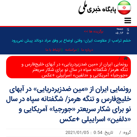
جمعه
۱۴۰۵
برگزیده ها >>
۱۶/ ۰۵
خشم ترامپ از مقاومت ایران؛ وقتی اوضاع بر وفق مراد دونالد پیش نمی‌رود
درباره ما
مرامنامه
ارتباط با ما
رونمایی ایران از «مین ضدزیردریایی» در آبهای خلیج‌فارس و
تنگه هرمز/ شگفتانه سپاه در سال نو برای شکار سریعتر
«جورجیا» آمریکایی و «دلفین» اسراییلی +عکس
رونمایی ایران از «مین ضدزیردریایی» در آبهای
خلیج‌فارس و تنگه هرمز/ شگفتانه سپاه در سال
نو برای شکار سریعتر «جورجیا» آمریکایی و
«دلفین» اسراییلی +عکس
گروه:
/
تاریخ: 0:54 :: 2021/01/05