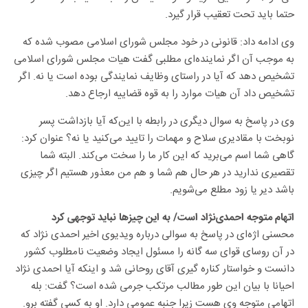
حتما باید تحت تعقیب قرار گیرد.
وی ادامه داد: قانونی در خود مجلس شورای اسلامی مصوب شده که
به موجب آن اگر نماینده‌ای مطلبی گفت هیات مجلس شورای اسلامی
تشخیص دهد که آیا در راستای وظایف نمایندگی بوده است یا نه. اگر
تشخیص داد آن هیات موارد را به قوه قضاییه ارجاع دهد.
وی در پاسخ به سوال دیگری در رابطه با این‌که آیا بازداشت پسر
نوبخت با مقادیری سلاح و مهمات را تایید می‌کنید یا نه؟ عنوان کرد:
گاهی شما اسم می‌برید که این کار ما را سخت می‌کند. البته شما
تقصیری ندارید در هر حال هم شما و هم من معذور هستیم اگر چیزی
باشد دیر یا زود مطلع می‌شویم.
اتهام متوجه احمدی‌نژاد است/ به این چیزها نباید توجهی کرد
محسنی اژه‌ای در پاسخ به سوالی درباره ویدیوی اخیر احمدی نژاد که
در آن روسای قوای سه گانه را مسئول ایجاد وضعیت نامطلوب کشور
دانست و خواستار کناره گیری آقای روحانی شد و اینکه آیا احمدی نژاد
احیانا با بیان این طور مطالب مرتکب جرمی شده است؟ گفت: بله
اتهامی متوجه وی هست زیرا جنبه عمومی دارد. او به کسی گفته برو.