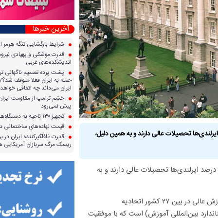
آخرین خبرها
شرایط بازگشایی تنگه هرمز ا
قدرت موشکی و پهپادی نیرو‌ها
اندیشکده‌های غربی
پشت پرده تصمیم ناگهانی تر
حمله به ایران فعلا متوقف شد؟/ 
ایران می‌داند چه اتفاقی خواهد 
خشم ترامپ از مقاومت ایران؛ 
پیش نمی‌رود
تجهیز ۱۳۰ ناحیه به دستگاه‌های صدور آنی کارت سوخت
قیمت نهاده‌های ساختمانی در 
دی استاندارد بین ‌المللی آموزش (ISCED)، نزدیک به ۴۳ درصد ایرلندی‌ها تحصیلات عالی دارند و به همین دلیل،
قدرت غافلگیرکننده ایران در برا
ریسک مرگ سربازان آمریکایی هر
بر اساس طبقه‌بندی استاندارد بین ‌المللی آموزش (ISCED)، نزدیک به ۴۳ درصد ایرلندی‌ها تحصیلات عالی دارند و به
اعلام کرد که ایرلند دارای بیشترین فارغ‌التحصیلان آموزش عالی در بین ۲۷ کشور اتحادیه
د، بالاترین سطح ISCED (طبقه‌بندی استاندارد بین‌المللی آموزش) است که با موفقیت