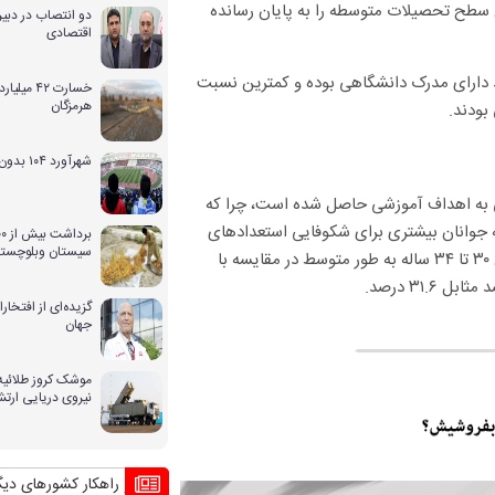
۵ ساله در اتحادیه اروپا حداقل سطح تحصیلات متوسطه را به پایان رسانده
دو انتصاب در دبیر
اقتصادی
ه بیش از ۵۱ درصد از ساکنان ایرلند دارای مدرک دانشگاهی بوده و کمترین نسبت
خسارت ۴۲ 
هرمزگان
شهرآورد ۱۰۴ بدون حضور بانوان
بی به اهداف آموزشی حاصل شده است، چرا که
ه جوانان بیشتری برای شکوفایی استعدادهای
سیستان وبلوچستا
خود مصمم هستند. آمارهای دیگر نشان می‌دهد که نسبت بیشتری از زنان ۳۰ تا ۳۴ ساله به طور متوسط در مقایسه با
گزیده‌ای از افتخ
جهان
موشک کروز طلائیه 
نیروی دریایی ارت
بحران بی آبی و راهکار کشورهای دیگر منطقه بر