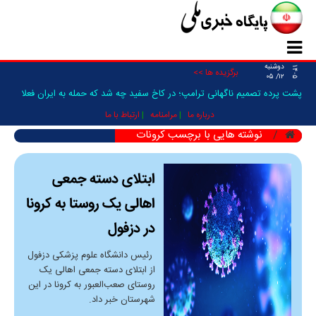
دوشنبه
۱۴۰۵
برگزیده ها >>
۱۲/ ۰۵
پشت پرده تصمیم ناگهانی ترامپ؛ در کاخ سفید چه شد که حمله به ایران فعلا
متوقف شد؟/ ونس و کین از چه چیز نگرانند؟/ایران می‌داند چه اتفاقی خواهد
درباره ما
مرامنامه
ارتباط با ما
نوشته هایی با برچسب کرونات
افتاد
ابتلای دسته جمعی
اهالی یک روستا به کرونا
در دزفول
رئیس دانشگاه علوم پزشکی دزفول
از ابتلای دسته جمعی اهالی یک
روستای صعب‌العبور به کرونا در این
شهرستان خبر داد.