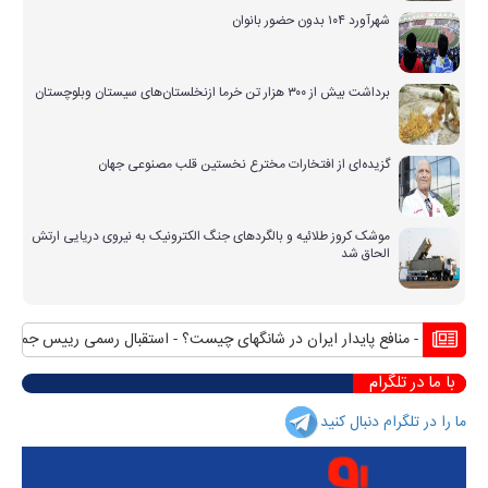
شهرآورد ۱۰۴ بدون حضور بانوان
برداشت بیش از ۳۰۰ هزار تن خرما ازنخلستان‌های سیستان وبلوچستان
گزیده‌ای از افتخارات مخترع نخستین قلب مصنوعی جهان
موشک کروز طلائیه و بالگردهای جنگ الکترونیک به نیروی دریایی ارتش
الحاق شد
هه با آن
منافع پایدار ایران در شانگهای چیست؟
استقبال رسمی رییس جمهور از
با ما در تلگرام
ما را در تلگرام دنبال کنید