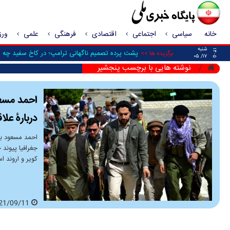
خانه
سیاسی
اجتماعی
اقتصادی
فرهنگی
علمی
ور
شنبه
۱۴۰۵
پشت پرده تصمیم ناگهانی ترامپ؛ در کاخ سفید چه 
برگزیده ها >>
۱۷/ ۰۵
نوشته هایی با برچسب پنجشیر
دربارۀ علاق
احمد مسعود ب
جغرافیا پیوند 
کویر و اروند اس
2021/09/11