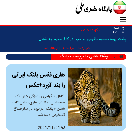
شنبه
۱۴۰۵
برگزیده ها >>
۱۰/ ۰۵
پشت پرده تصمیم ناگهانی ترامپ؛ در کاخ سفید چه شد که _
درباره ما
مرامنامه
ارتباط با ما
نوشته هایی با برچسب پلنگ
هاری نفس پلنگ ایرانی
را بند آورد+عکس
کانال تلگرامی روزمرّگی های یک
محیط‌بان نوشت: هاری؛ عامل تلف
شدن «پلنگ ایرانی» در ساوجبلاغ
تشخیص داده شد.
2021/11/21