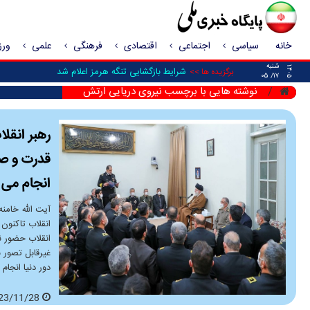
خانه
سیاسی
اجتماعی
اقتصادی
فرهنگی
علمی
ور
شنبه
۱۴۰۵
شرایط بازگشایی تنگه هرمز اعلام شد
برگزیده ها >>
۱۷/ ۰۵
نوشته هایی با برچسب نیروی دریایی ارتش
رهبر انقلا
انجام می
آیت الله خامن
انقلاب تاکنون 
انقلاب حضور ن
دور دنیا انجام
2023/11/28