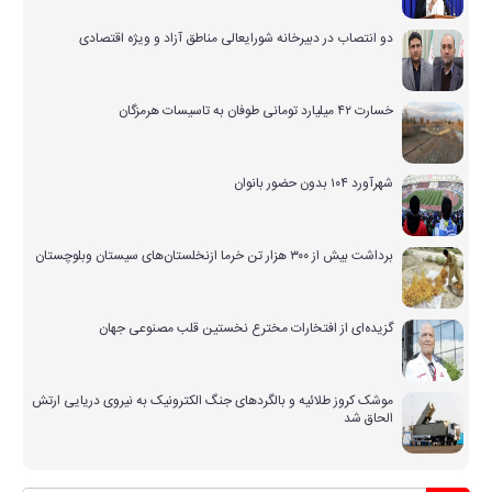
دو انتصاب در دبیرخانه شورایعالی مناطق آزاد و ویژه اقتصادی
خسارت ۴۲ میلیارد تومانی طوفان به تاسیسات هرمزگان
شهرآورد ۱۰۴ بدون حضور بانوان
برداشت بیش از ۳۰۰ هزار تن خرما ازنخلستان‌های سیستان وبلوچستان
گزیده‌ای از افتخارات مخترع نخستین قلب مصنوعی جهان
موشک کروز طلائیه و بالگردهای جنگ الکترونیک به نیروی دریایی ارتش
الحاق شد