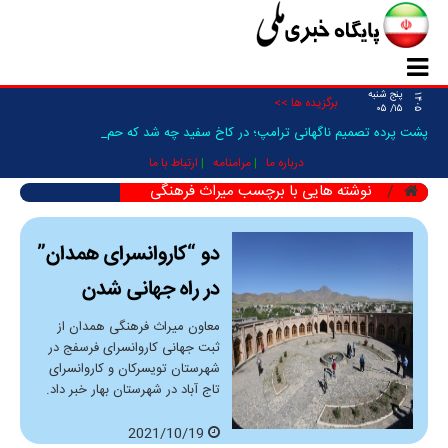
پنج شنبه
۱۴۰۵
برگزیده ها >>
۱۵/ ۰۵
پشت پرده تصمیم ناگهانی ترامپ؛ در کاخ سفید چه شد که حمله _
درباره ما
مرامنامه
ارتباط با ما
نوشته هایی با برچسب میراث فرهنگی
دو “کاروانسرای همدان”
در راه جهانی شدن
معاون میراث فرهنگی همدان از
ثبت جهانی کاروانسرای فرسفج در
شهرستان تویسرکان و کاروانسرای
تاج آباد در شهرستان بهار خبر داد.
2021/10/19