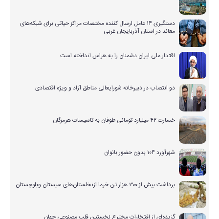
دستگیری ۱۴ عامل ارسال کننده مختصات مراکز حیاتی برای شبکه‌های
معاند در استان آذربایجان غربی
اقتدار ملی ایران دشمنان را به هراس انداخته است
دو انتصاب در دبیرخانه شورایعالی مناطق آزاد و ویژه اقتصادی
خسارت ۴۲ میلیارد تومانی طوفان به تاسیسات هرمزگان
شهرآورد ۱۰۴ بدون حضور بانوان
برداشت بیش از ۳۰۰ هزار تن خرما ازنخلستان‌های سیستان وبلوچستان
گزیده‌ای از افتخارات مخترع نخستین قلب مصنوعی جهان