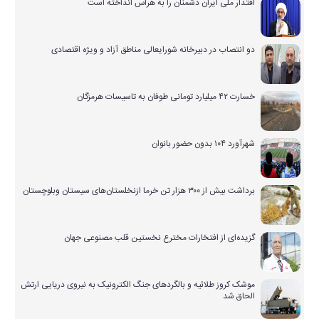
اقتدار ملی ایران دشمنان را به هراس انداخته است
دو انتصاب در دبیرخانه شورایعالی مناطق آزاد و ویژه اقتصادی
خسارت ۴۲ میلیارد تومانی طوفان به تاسیسات هرمزگان
شهرآورد ۱۰۴ بدون حضور بانوان
برداشت بیش از ۳۰۰ هزار تن خرما ازنخلستان‌های سیستان وبلوچستان
گزیده‌ای از افتخارات مخترع نخستین قلب مصنوعی جهان
موشک کروز طلائیه و بالگردهای جنگ الکترونیک به نیروی دریایی ارتش
الحاق شد