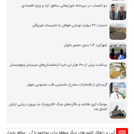
دو انتصاب در دبیرخانه شورایعالی مناطق آزاد و ویژه اقتصادی
خسارت ۴۲ میلیارد تومانی طوفان به تاسیسات هرمزگان
شهرآورد ۱۰۴ بدون حضور بانوان
برداشت بیش از ۳۰۰ هزار تن خرما ازنخلستان‌های سیستان وبلوچستان
گزیده‌ای از افتخارات مخترع نخستین قلب مصنوعی جهان
موشک کروز طلائیه و بالگردهای جنگ الکترونیک به نیروی دریایی ارتش
الحاق شد
ران بی آبی و راهکار کشورهای دیگر منطقه برای مواجهه با آن
منافع پایدار ایرا