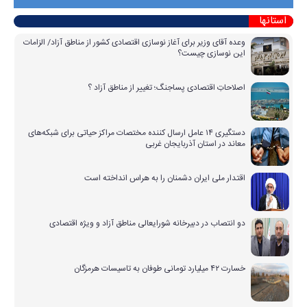
استانها
وعده آقای وزیر برای آغاز نوسازی اقتصادی کشور از مناطق آزاد/ الزامات
این نوسازی چیست؟
اصلاحاتِ اقتصادی پساجنگ؛ تغییر از مناطق آزاد ؟
دستگیری ۱۴ عامل ارسال کننده مختصات مراکز حیاتی برای شبکه‌های
معاند در استان آذربایجان غربی
اقتدار ملی ایران دشمنان را به هراس انداخته است
دو انتصاب در دبیرخانه شورایعالی مناطق آزاد و ویژه اقتصادی
خسارت ۴۲ میلیارد تومانی طوفان به تاسیسات هرمزگان