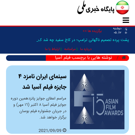
دوشنبه
۱۴۰۵
برگزیده ها >>
۱۲/ ۰۵
پشت پرده تصمیم ناگهانی ترامپ؛ در کاخ سفید چه شد که ح _
درباره ما
مرامنامه
ارتباط با ما
نوشته هایی با برچسب فیلم آسیا
سینمای ایران نامزد ۴
جایزه فیلم آسیا شد
مراسم اعطای جوایز پانزدهمین دوره
جوایز فیلم آسیا ۸ اکتبر (١٦ مهر) و
در جریان جشنواره فیلم بوسان
برگزار خواهد شد.
2021/09/09