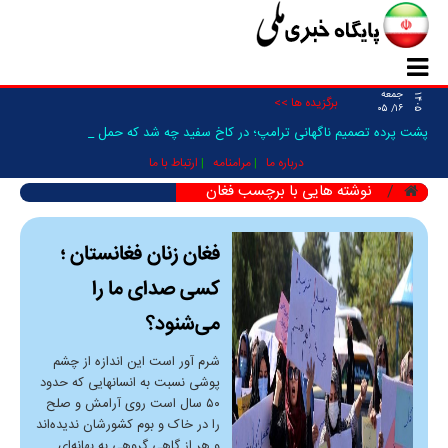
جمعه
۱۴۰۵
برگزیده ها >>
۱۶/ ۰۵
پشت پرده تصمیم ناگهانی ترامپ؛ در کاخ سفید چه شد که حمله ب_
درباره ما
مرامنامه
ارتباط با ما
نوشته هایی با برچسب فغان
فغان زنان فغانستان ؛
کسی صدای ما را
می‌شنود؟
شرم آور است این اندازه از چشم
پوشی نسبت به انسانهایی که حدود
۵۰ سال است روی آرامش و صلح
را در خاک و بوم کشورشان ندیده‌اند
و هر از گاهی گروهی به بهانه‌ای