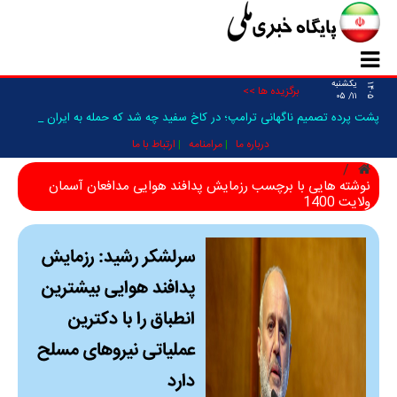
یکشنبه
۱۴۰۵
برگزیده ها >>
۱۱/ ۰۵
پشت پرده تصمیم ناگهانی ترامپ؛ در کاخ سفید چه شد که حمله به ایران فع_
درباره ما
مرامنامه
ارتباط با ما
نوشته هایی با برچسب رزمایش پدافند هوایی مدافعان آسمان
ولایت 1400
سرلشکر رشید: رزمایش
پدافند هوایی بیشترین
انطباق را با دکترین
عملیاتی نیروهای مسلح
دارد