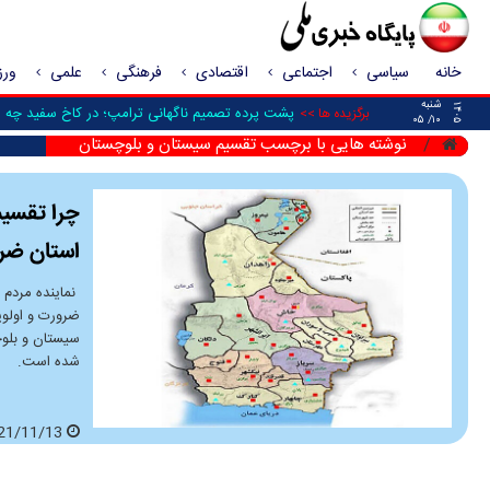
خانه
سیاسی
اجتماعی
اقتصادی
فرهنگی
علمی
ور
شنبه
۱۴۰۵
پشت پرده تصمیم ناگهانی ترامپ؛ در کاخ سفید چه شد
برگزیده ها >>
۱۰/ ۰۵
نوشته هایی با برچسب تقسیم سیستان و بلوچستان
چرا تقسیم
استان ضرو
نماینده مردم 
ضرورت و اولویت
سیستان و بلوچ
شده است.
2021/11/13