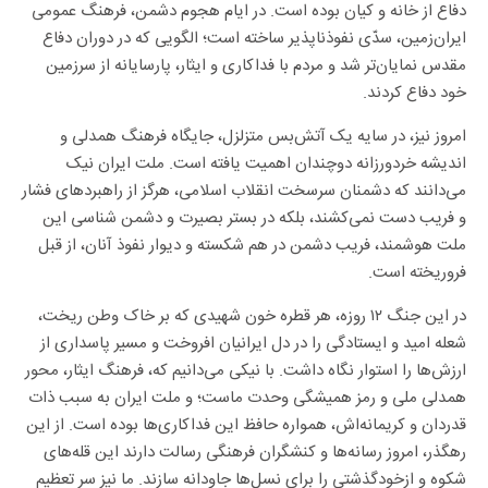
دفاع از خانه و کیان بوده است. در ایام هجوم دشمن، فرهنگ عمومی
ایران‌زمین، سدّی نفوذناپذیر ساخته است؛ الگویی که در دوران دفاع
مقدس نمایان‌تر شد و مردم با فداکاری و ایثار، پارسایانه از سرزمین
خود دفاع کردند.
امروز نیز، در سایه یک آتش‌بس متزلزل، جایگاه فرهنگ همدلی و
اندیشه خردورزانه دوچندان اهمیت یافته است. ملت ایران نیک
می‌دانند که دشمنان سرسخت انقلاب اسلامی، هرگز از راهبرد‌های فشار
و فریب دست نمی‌کشند، بلکه در بستر بصیرت و دشمن شناسی این
ملت هوشمند، فریب دشمن در هم شکسته و دیوار نفوذ آنان، از قبل
فروریخته است.
در این جنگ ۱۲ روزه، هر قطره خون شهیدی که بر خاک وطن ریخت،
شعله امید و ایستادگی را در دل ایرانیان افروخت و مسیر پاسداری از
ارزش‌ها را استوار نگاه داشت. با نیکی می‌دانیم که، فرهنگ ایثار، محور
همدلی ملی و رمز همیشگی وحدت ماست؛ و ملت ایران به سبب ذات
قدردان و کریمانه‌اش، همواره حافظ این فداکاری‌ها بوده است. از این
رهگذر، امروز رسانه‌ها و کنشگران فرهنگی رسالت دارند این قله‌های
شکوه و ازخودگذشتی را برای نسل‌ها جاودانه سازند. ما نیز سر تعظیم