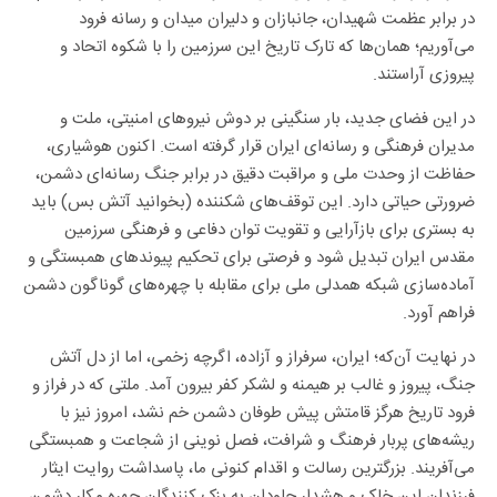
در برابر عظمت شهیدان، جانبازان و دلیران میدان و رسانه فرود
می‌آوریم؛ همان‌ها که تارک تاریخ این سرزمین را با شکوه اتحاد و
پیروزی آراستند.
در این فضای جدید، بار سنگینی بر دوش نیرو‌های امنیتی، ملت و
مدیران فرهنگی و رسانه‌ای ایران قرار گرفته است. اکنون هوشیاری،
حفاظت از وحدت ملی و مراقبت دقیق در برابر جنگ رسانه‌ای دشمن،
ضرورتی حیاتی دارد. این توقف‌های شکننده (بخوانید آتش بس) باید
به بستری برای بازآرایی و تقویت توان دفاعی و فرهنگی سرزمین
مقدس ایران تبدیل شود و فرصتی برای تحکیم پیوند‌های همبستگی و
آماده‌سازی شبکه همدلی ملی برای مقابله با چهره‌های گوناگون دشمن
فراهم آورد.
در نهایت آن‌که؛ ایران، سرفراز و آزاده، اگرچه زخمی، اما از دل آتش
جنگ، پیروز و غالب بر هیمنه و لشکر کفر بیرون آمد. ملتی که در فراز و
فرود تاریخ هرگز قامتش پیش طوفان دشمن خم نشد، امروز نیز با
ریشه‌های پربار فرهنگ و شرافت، فصل نوینی از شجاعت و همبستگی
می‌آفریند. بزرگترین رسالت و اقدام کنونی ما، پاسداشت روایت ایثار
فرزندان این خاک و هشدار جاودان به بزک کنندگانِ چهره مکار دشمن