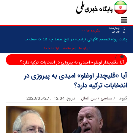
چهارشنبه
۱۴۰۵
برگزیده ها >>
۱۴/ ۰۵
پشت پرده تصمیم ناگهانی ترامپ؛ در کاخ سفید چه شد که حمله به ایران _
درباره ما
مرامنامه
ارتباط با ما
آیا «قلیچدار اوغلو» امیدی به پیروزی در انتخابات ترکیه دارد؟
آیا «قلیچدار اوغلو» امیدی به پیروزی در
انتخابات ترکیه دارد؟
گروه:
.
/
سیاسی / بین الملل
تاریخ: 12:04 :: 2023/05/27