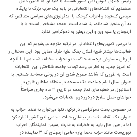
رئیس جمهور کنونی این کشور هستند یا علیه او. به همین دلیل
معتقدیم که ائتلاف‌های انتخاباتی بر پایه یک حزب بزرگ با پایگاه
مردمی گسترده و احزاب کوچک با ایدئولوژی‌های سیاسی متناقض که
به آن ملحق شده‌اند، بنا شده است. هدف مشخص است؛ یا با
اردوغان یا علیه وی و این ربطی به دموکراسی ندارد.
با بررسی کمپین‌های انتخاباتی در ترکیه متوجه می‌شویم که این
فعالیت‌ها بیشتر شبیه اعلان جنگ علیه طرف مقابل بود. این سخنان را
از زبان مسئولان برجسته حاکمیت و احزاب مختلف شنیدیم. اما آنچه
که امروز جدید به نظر می‌رسد تبعات جامعه شناختی این انتخابات
است به طوری که شاهد مطرح شدن آن در برخی مساجد هستیم. به
عنوان مثال امام جماعت یک مسجد در منطقه سلطان غازی در
استانبول در خطبه‌های نماز جمعه در تاریخ ۱۹ ماه جاری صراحتاً
خواهان حمل سلاح در دور دوم انتخابات می‌شود.
در خصوص بحث دموکراسی در ترکیه، تنها می‌توان به تعدد احزاب به
عنوان یک نقطه مثبت بر پیشانی حیات سیاسی این کشور اشاره کرد
اما در عین حال باید به خطرات به قدرت رسیدن نمایندگان احزاب
تروریست مانند حزب «خدا پار» حامی اردوغان که ۳ نماینده در