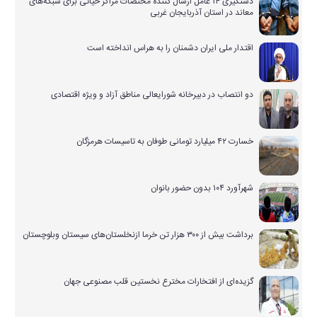
دستگیری ۱۴ عامل ارسال کننده مختصات مراکز حیاتی برای شبکه‌های
معاند در استان آذربایجان غربی
اقتدار ملی ایران دشمنان را به هراس انداخته است
دو انتصاب در دبیرخانه شورایعالی مناطق آزاد و ویژه اقتصادی
خسارت ۴۲ میلیارد تومانی طوفان به تاسیسات هرمزگان
شهرآورد ۱۰۴ بدون حضور بانوان
برداشت بیش از ۳۰۰ هزار تن خرما ازنخلستان‌های سیستان وبلوچستان
گزیده‌ای از افتخارات مخترع نخستین قلب مصنوعی جهان