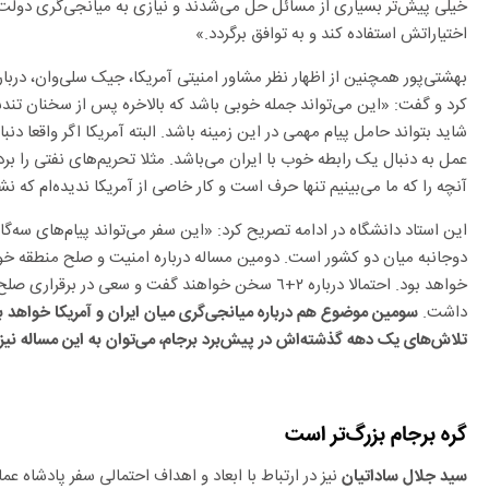
خیلی پیش‌تر بسیاری از مسائل حل می‌شدند و نیازی به میانجی‌گری دولت سو
اختیاراتش استفاده کند و به توافق برگردد.»
بهشتی‌پور همچنین از اظهار نظر مشاور امنیتی آمریکا، جیک سلی‌وان، درباره
کرد و گفت: «این می‌تواند جمله خوبی باشد که بالاخره پس از سخنان تندشا
شاید بتواند حامل پیام مهمی در این زمینه باشد. البته آمریکا اگر واقعا دنب
عمل به دنبال یک رابطه خوب با ایران می‌باشد. مثلا تحریم‌های نفتی را بردا
آنچه را که ما می‌بینیم تنها حرف است و کار خاصی از آمریکا ندیده‌ام که نش
این استاد دانشگاه در ادامه تصریح کرد: «این سفر می‌تواند پیام‌های سه‌گا
دوجانبه میان دو کشور است. دومین مساله درباره امنیت و صلح منطقه خوا
خواهد بود. احتمالا درباره ٢+٦ سخن خواهند گفت و سعی در
داشت.
سومین موضوع هم درباره میانجی‌گری میان ایران و آمریکا خواهد بود
تلاش‌های یک دهه گذشته‌اش در پیش‌برد برجام، می‌توان به این مساله نیز ا
گره برجام بزرگ‌تر است
نیز در ارتباط با ابعاد و اهداف احتمالی سفر پادشاه عما
سید جلال ساداتیان
بحران بی آبی و راهکار کشورهای دیگر منطقه برای مواجهه 