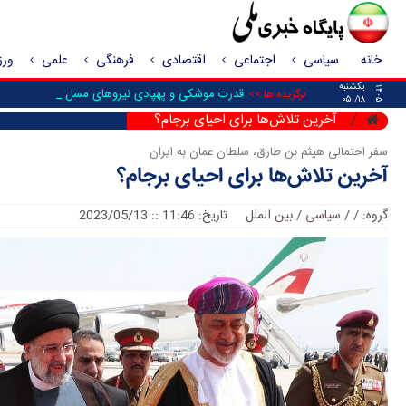
خانه
سیاسی
اجتماعی
اقتصادی
فرهنگی
علمی
ور
یکشنبه
۱۴۰۵
قدرت موشکی و پهپادی نیرو‌های مسلح ایران از _
برگزیده ها >>
۱۸/ ۰۵
آخرین تلاش‌ها برای احیای برجام؟
سفر احتمالی هیثم بن طارق، سلطان عمان به ایران
آخرین تلاش‌ها برای احیای برجام؟
گروه:
/
/
سیاسی / بین الملل
تاریخ: 11:46 :: 2023/05/13