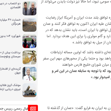
می نبود، اما حالا نیز دولت بایدن می‌تواند از
دو انتصاب در دبیر
اقتصادی
 توافق بلند مدت ایران و آمریکا ابراز رضایت
خسارت ۴۲ 
ن علیه ایران اکنون به توافق فکر کنند و عمان
هرمزگان
ال توافق با ایران است، باید نشان بدهد که در
رد و گام موثری را برای این هدف بردارد. اما
شهرآورد ۱۰۴ بدون حضور بانوان
ان از میل به توافق باشد.»
نه‌ای داشته باشد که اولین مساله ارتباطات
سیستان وبلوچستا
هد بود و حتما یکی از محور‌های مهم این سفر
 برقراری صلح میان شورای خلیج فارس خواهند
گزیده‌ای از افتخ
 که با توجه به سابقه عمان در این امر و
جهان
»
میدوار بود.
موشک کروز طلائیه 
نیروی دریایی ارت
ن به ایران به فرارو گفت: «عمان از گذشته تا
با آن
منافع پایدار ایران در شانگهای چیست؟
استقبال رسمی رییس جمهور از نخ