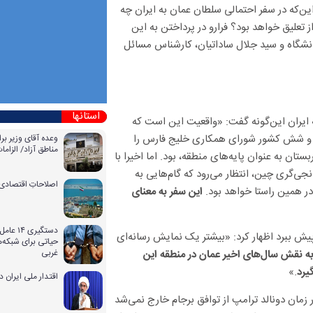
ین‌که در سفر احتمالی سلطان عمان به ایران چه
 تعلیق خواهد بود؟ فرارو در پرداختن به این
شگاه و سید جلال ساداتیان، کارشناس مسائل
استانها
به ایران این‌گونه گفت: «واقعیت این است که
اق و شش کشور شورای همکاری خلیج فارس را
وعده آقای وزیر بر
مناطق آزاد/ الزا
تان به عنوان پایه‌های منطقه، بود. اما اخیرا با
نجی‌گری چین، انتظار می‌رود که گام‌هایی به
اصلاحاتِ اقتصادی 
در همین راستا خواهد بود.
این سفر به معنای
دستگیری
یش ببرد اظهار کرد: «بیشتر یک نمایش رسانه‌ای
حیاتی برای شبکه‌ه
غربی
به نقش سال‌های اخیر عمان در منطقه این
.»
یرد
اقتدار ملی ایران 
مان دونالد ترامپ از توافق برجام خارج نمی‌شد