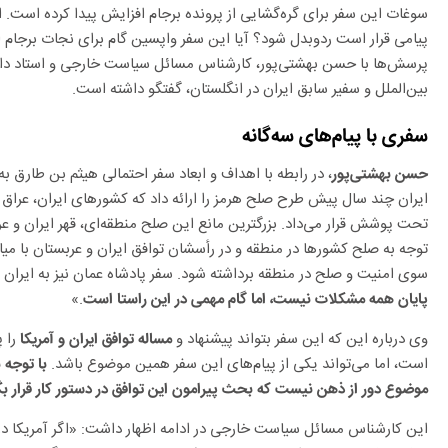
سوغات این سفر برای گره‌گشایی از پرونده برجام افزایش پیدا کرده است. ا
پیامی قرار است ردوبدل شود؟ آیا این سفر واپسین گام برای نجات برجام از
پرسش‌ها با حسن بهشتی‌پور، کارشناس مسائل سیاست خارجی و استاد دان
بین‌الملل و سفیر سابق ایران در انگلستان، گفتگو داشته است.
سفری با پیام‌های سه‌گانه‌
، در رابطه با اهداف و ابعاد سفر احتمالی هیثم بن طارق 
حسن بهشتی‌پور
ایران چند سال پیش طرح صلح هرمز را ارائه داد که کشور‌های ایران، عر
تحت پوشش قرار می‌داد. بزرگترین مانع این صلح منطقه‌ای، قهر ایران و عربس
توجه به صلح کشور‌ها در منطقه و در رأسشان توافق ایران و عربستان با میا
سوی امنیت و صلح در منطقه برداشته شود. سفر پادشاه عمان نیز به ایران 
.»
پایان همه مشکلات نیست، اما گام مهمی در این راستا است
وی درباره این که این سفر بتواند پیشنهاد و
را پ
مساله توافق ایران و آمریکا
است، اما می‌تواند یکی از پیام‌های این سفر همین موضوع باشد.
با توجه 
موضوع دور از ذهن نیست که بحث پیرامون این توافق در دستور کار قرار بگ
این کارشناس مسائل سیاست خارجی در ادامه اظهار داشت: «اگر آمریکا در ز