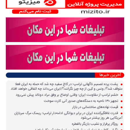
آخرین خبرها
پشت پرده تصمیم ناگهانی ترامپ؛ در کاخ سفید چه شد که حمله به ایران فعلا
متوقف شد؟/ ونس و کین از چه چیز نگرانند؟/ایران می‌داند چه اتفاقی خواهد افتاد
خشم ترامپ از مقاومت ایران؛ وقتی اوضاع بر وفق مراد دونالد پیش نمی‌رود
تجهیز ۱۳۰ ناحیه به دستگاه‌های صدور آنی کارت سوخت
قیمت نهاده‌های ساختمانی در بازار
قدرت غافلگیرکننده ایران در برابر دیوانگی ادامه‌دار ترامپ؛ ریسک مرگ سربازان
آمریکایی هر روز بیشتر می‌شود
روزگار پرفراز و نشیب بازیگر بالفطره
نگرانی کاخ سفید؛ ایران پیشرفته‌ترین تسلیحات آمریکا را بلعید